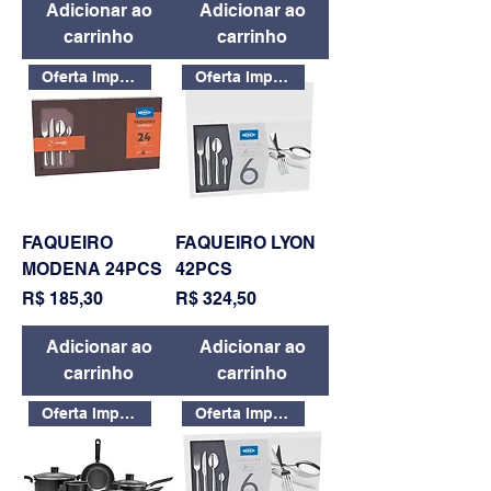
Adicionar ao
Adicionar ao
carrinho
carrinho
Oferta Imperdível
Oferta Imperdível
FAQUEIRO
FAQUEIRO LYON
MODENA 24PCS
42PCS
Preço
Preço
R$ 185,30
R$ 324,50
Adicionar ao
Adicionar ao
carrinho
carrinho
Oferta Imperdível
Oferta Imperdível