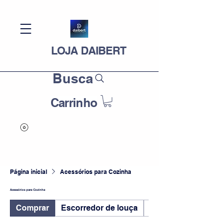
LOJA DAIBERT
Busca
Carrinho
Página inicial
Acessórios para Cozinha
Acessórios para Cozinha
Comprar
Escorredor de louça
Organizadores