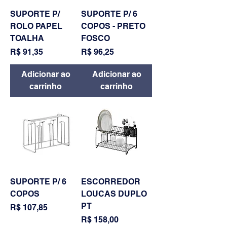
SUPORTE P/
SUPORTE P/ 6
ROLO PAPEL
COPOS - PRETO
TOALHA
FOSCO
Preço
Preço
R$ 91,35
R$ 96,25
Adicionar ao
Adicionar ao
carrinho
carrinho
SUPORTE P/ 6
ESCORREDOR
COPOS
LOUCAS DUPLO
PT
Preço
R$ 107,85
Preço
R$ 158,00