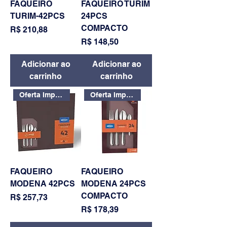
FAQUEIRO
FAQUEIRO TURIM
TURIM-42PCS
24PCS
COMPACTO
Preço
R$ 210,88
Preço
R$ 148,50
Adicionar ao
Adicionar ao
carrinho
carrinho
Oferta Imperdível
Oferta Imperdível
FAQUEIRO
FAQUEIRO
MODENA 42PCS
MODENA 24PCS
COMPACTO
Preço
R$ 257,73
Preço
R$ 178,39