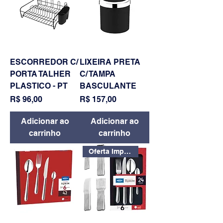
ESCORREDOR C/
LIXEIRA PRETA
PORTA TALHER
C/ TAMPA
PLASTICO - PT
BASCULANTE
Preço
Preço
R$ 96,00
R$ 157,00
Adicionar ao
Adicionar ao
carrinho
carrinho
Oferta Imperdível