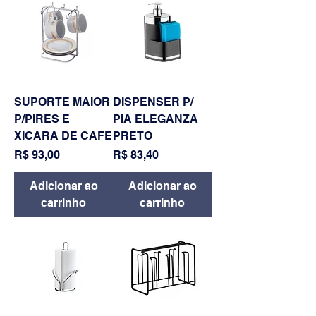
SUPORTE MAIOR
DISPENSER P/
P/PIRES E
PIA ELEGANZA
XICARA DE CAFE
PRETO
Preço
Preço
R$ 93,00
R$ 83,40
Adicionar ao
Adicionar ao
carrinho
carrinho