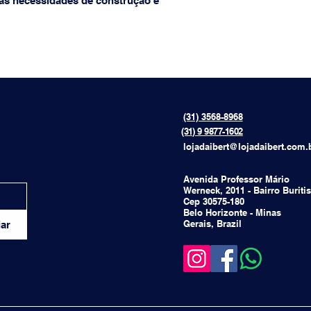
uas necessidades de construção e 
(31) 3568-8968
{[[[[
(31) 9 9877-1602
lojadaibert@lojadaibert.com.
Avenida Professor Mário
Werneck, 2011 - Bairro Buritis
Cep 30575-180
Belo Horizonte - Minas
Gerais, Brazil
ar