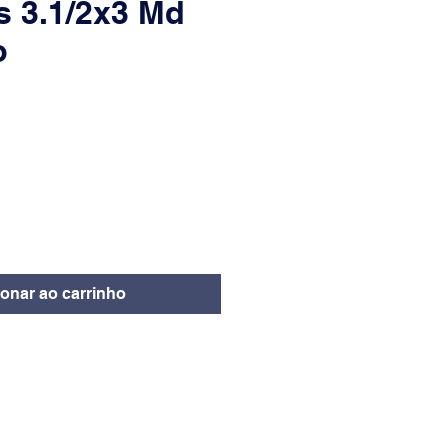
s 3.1/2x3 Md
o
eço
ionar ao carrinho