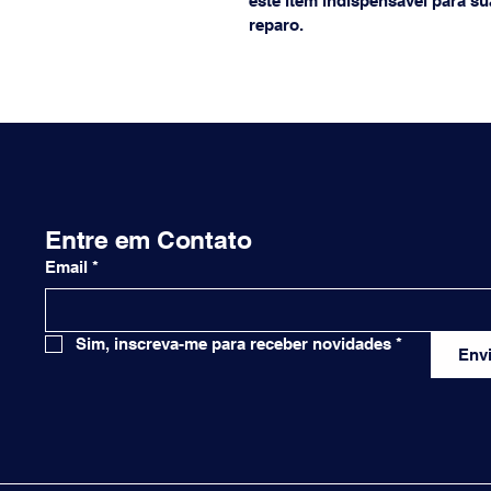
este item indispensável para s
reparo.
Entre em Contato
Email
*
Sim, inscreva-me para receber novidades
*
Envi