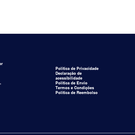
br
Política de Privacidade
Declaração de
acessibilidade
,
Política de Envio
Termos e Condições
Política de Reembolso