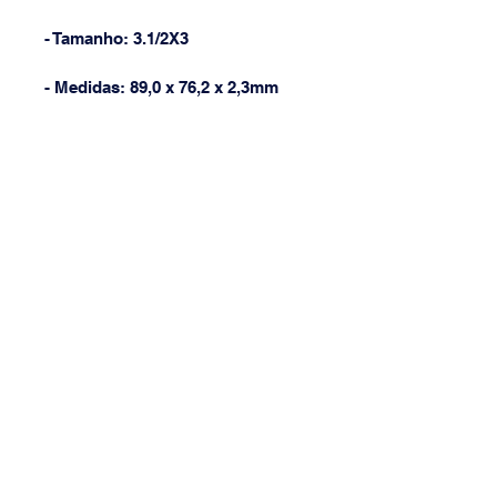
- Tamanho: 3.1/2X3
- Medidas: 89,0 x 76,2 x 2,3mm 
- Parafusos: 3,8 x 22mm
(31) 3568-8968
{[[[[
(31) 9 9877-1602
lojadaibert@lojadaibert.com.br
Avenida Professor Mário Werneck,
2011 - Bairro Buritis, Cep
30575-180
Belo Horizonte - Minas Gerais, Brazil