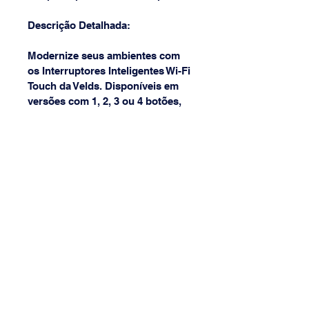
Descrição Detalhada:
Modernize seus ambientes com 
os Interruptores Inteligentes Wi-Fi 
Touch da Velds. Disponíveis em 
versões com 1, 2, 3 ou 4 botões, 
eles combinam design 
sofisticado com tecnologia de 
automação residencial para 
facilitar sua rotina e deixar sua 
casa mais conectada.
Com superfície em vidro 
temperado e acionamento por 
toque sensível, cada modelo 
oferece controle intuitivo e rápido 
dos circuitos conectados. A 
conexão Wi-Fi 2.4GHz garante 
estabilidade no controle remoto 