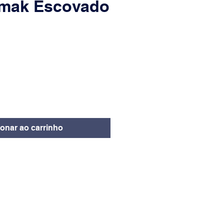
mak Escovado
eço
ionar ao carrinho