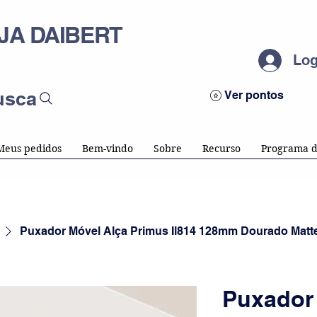
JA DAIBERT
Log
usca
Ver pontos
Meus pedidos
Bem-vindo
Sobre
Recurso
Programa d
Puxador Móvel Alça Primus Il814 128mm Dourado Matt
Puxador