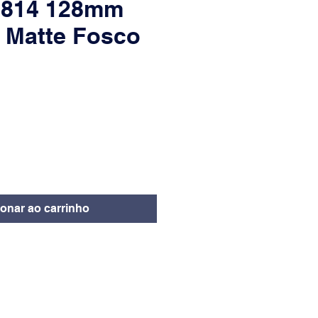
Il814 128mm
 Matte Fosco
eço
ionar ao carrinho