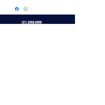
(31) 3568-8968
{[[[[
(31) 9 9877-1602
lojadaibert@lojadaibert.com.br
Avenida Professor Mário Werneck,
2011 - Bairro Buritis, Cep
30575-180
Belo Horizonte - Minas Gerais, Brazil
Entre em Contato
Email
*
Sim, inscreva-me para receber 
novidades
*