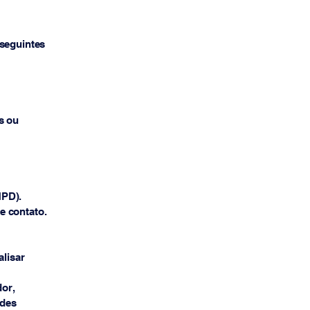
 seguintes
s ou
NPD).
e contato.
alisar
or,
ades