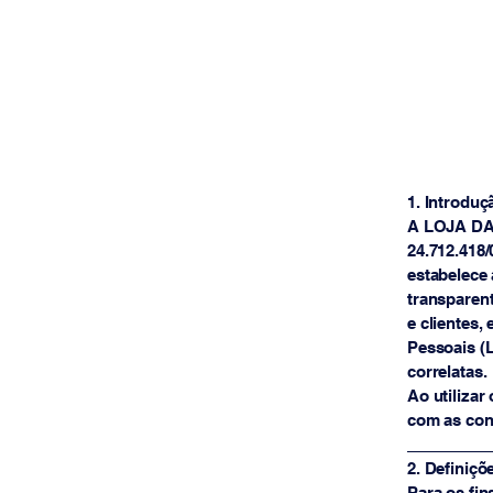
1. Introduç
A LOJA DAIB
24.712.418/
estabelece 
transparen
e clientes,
Pessoais (L
correlatas.
Ao utilizar
com as con
_________
2. Definiçõ
Para os fin