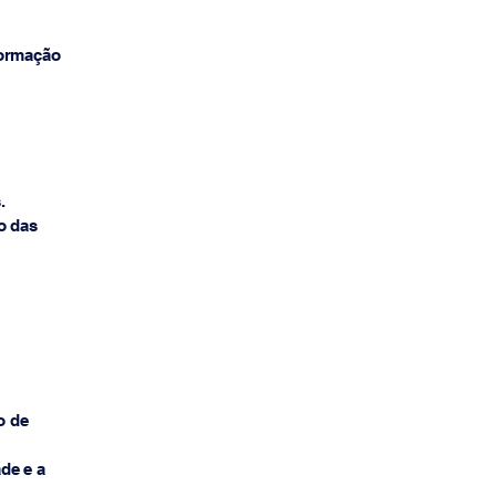
formação
.
o das
o de
de e a