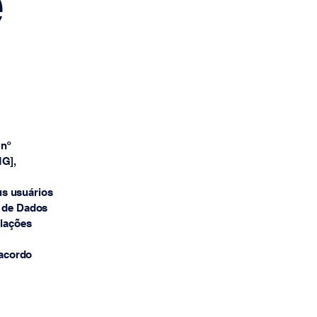
e
 nº
MG],
us usuários
o de Dados
slações
 acordo