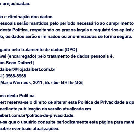
r prejudicadas.
_____
ão e eliminação dos dados
essoais serão mantidos pelo período necessário ao cumprimento
 desta Política, respeitando os prazos legais e regulatórios aplicá
do, os dados serão eliminados ou anonimizados de forma segura.
_____
egado pelo tratamento de dados (DPO)
vel (encarregado) pelo tratamento de dados pessoais é:
las Boas Daibert]
adaibert@lojadaibert.com.br
31) 3568-8968
[Mario Werneck, 2011, Buritis- BHTE-MG]
_____
ões desta Política
ert reserva-se o direito de alterar esta Política de Privacidade a q
ediante publicação da versão atualizada em
bert.com.br/politica-de-privacidade.
se que o usuário consulte periodicamente esta página para mant
obre eventuais atualizações.