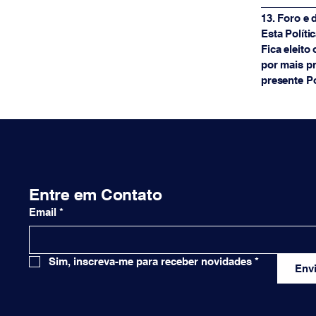
_________
13. Foro e 
Esta Políti
Fica eleito
por mais pr
presente Po
Entre em Contato
Email
*
Sim, inscreva-me para receber novidades
*
Envi