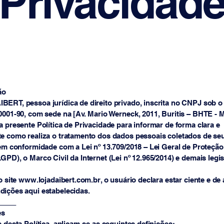
Privacidad
ão
ERT, pessoa jurídica de direito privado, inscrita no CNPJ sob o
0001-90, com sede na [Av. Mario Werneck, 2011, Buritis – BHTE - 
a presente Política de Privacidade para informar de forma clara e
te como realiza o tratamento dos dados pessoais coletados de se
 em conformidade com a Lei nº 13.709/2018 – Lei Geral de Proteçã
GPD), o Marco Civil da Internet (Lei nº 12.965/2014) e demais legi
 o site www.lojadaibert.com.br, o usuário declara estar ciente e de
dições aqui estabelecidas.
_____
es
s desta Política, aplicam-se as seguintes definições: