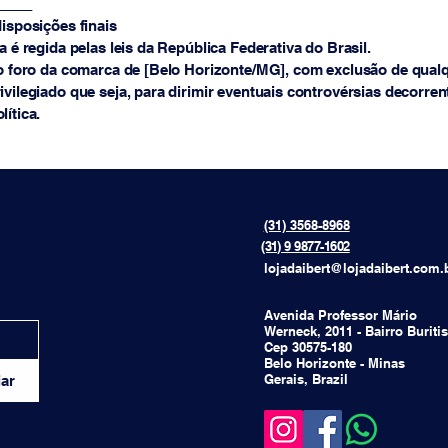
_____
disposições finais
ca é regida pelas leis da República Federativa do Brasil.
 o foro da comarca de [Belo Horizonte/MG], com exclusão de qualq
ivilegiado que seja, para dirimir eventuais controvérsias decorren
lítica.
(31) 3568-8968
{[[[[
(31) 9 9877-1602
lojadaibert@lojadaibert.com.
Avenida Professor Mário
Werneck, 2011 - Bairro Buritis
Cep 30575-180
Belo Horizonte - Minas
Gerais, Brazil
ar