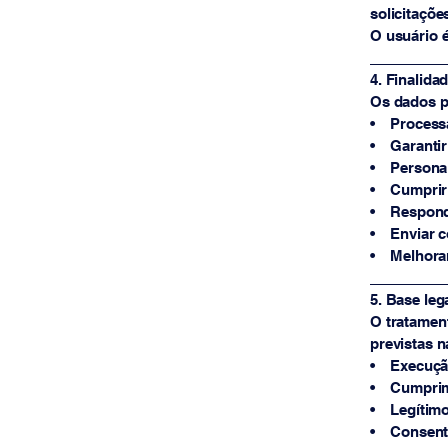
solicitaçõe
O usuário é
_________
4. Finalida
Os dados pe
• Processa
• Garantir
• Personal
• Cumprir o
• Responde
• Enviar c
• Melhorar 
_________
5. Base leg
O tratamen
previstas n
• Execução 
• Cumprimen
• Legítimo 
• Consentim