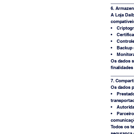
_________
6. Armazen
A Loja Daib
compatívei
• Criptogra
• Certifica
• Controle 
• Backup s
• Monitora
Os dados s
finalidades
_________
7. Compart
Os dados p
• Prestado
transporta
• Autorida
• Parceiros
comunicaçõ
Todos os te
segurança 