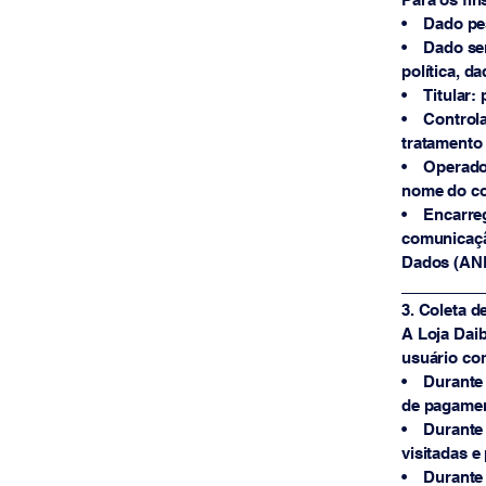
• Dado pess
• Dado sens
política, d
• Titular: 
• Controla
tratamento
• Operador
nome do co
• Encarreg
comunicação
Dados (AN
_________
3. Coleta d
A Loja Daib
usuário com
• Durante 
de pagamen
• Durante 
visitadas e
• Durante o