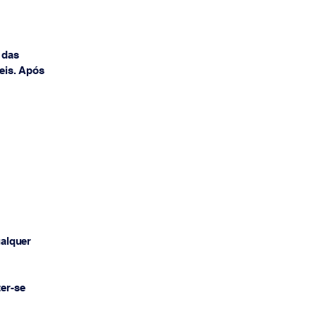
 das
veis. Após
ualquer
er-se