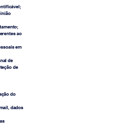
tificável;
inião
atamento;
erentes ao
essoais em
nal de
oteção de
ração do
mail, dados
nas