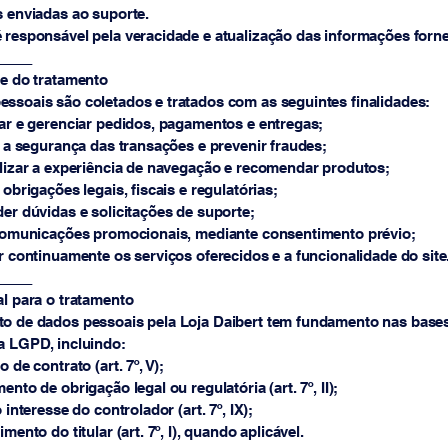
s enviadas ao suporte.
 responsável pela veracidade e atualização das informações forne
_____
de do tratamento
ssoais são coletados e tratados com as seguintes finalidades:
r e gerenciar pedidos, pagamentos e entregas;
 a segurança das transações e prevenir fraudes;
izar a experiência de navegação e recomendar produtos;
brigações legais, fiscais e regulatórias;
r dúvidas e solicitações de suporte;
omunicações promocionais, mediante consentimento prévio;
continuamente os serviços oferecidos e a funcionalidade do site
_____
al para o tratamento
to de dados pessoais pela Loja Daibert tem fundamento nas bases
a LGPD, incluindo:
de contrato (art. 7º, V);
to de obrigação legal ou regulatória (art. 7º, II);
interesse do controlador (art. 7º, IX);
ento do titular (art. 7º, I), quando aplicável.