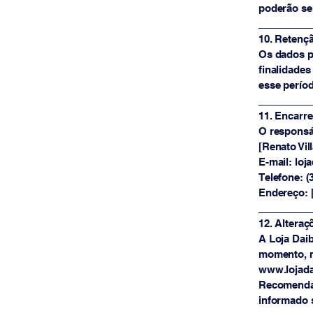
poderão se
_________
10. Retenç
Os dados p
finalidades
esse perío
_________
11. Encarr
O responsá
[Renato Vil
E-mail: loj
Telefone: (
Endereço: 
_________
12. Alteraç
A Loja Daib
momento, m
www.lojadai
Recomenda-
informado s