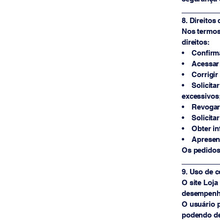
_________
8. Direitos 
Nos termos 
direitos:
• Confirma
• Acessar 
• Corrigir
• Solicita
excessivos
• Revogar 
• Solicitar
• Obter in
• Apresent
Os pedidos 
_________
9. Uso de 
O site Loja
desempenho
O usuário 
podendo de