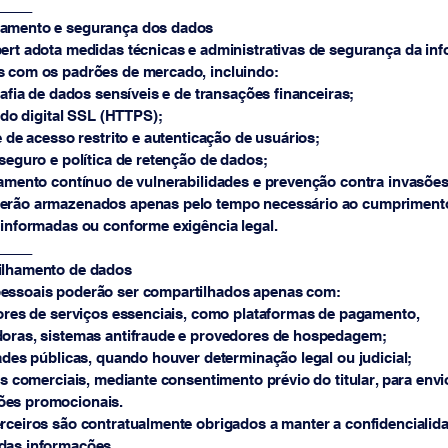
_____
amento e segurança dos dados
ert adota medidas técnicas e administrativas de segurança da in
s com os padrões de mercado, incluindo:
fia de dados sensíveis e de transações financeiras;
do digital SSL (HTTPS);
de acesso restrito e autenticação de usuários;
eguro e política de retenção de dados;
mento contínuo de vulnerabilidades e prevenção contra invasões
erão armazenados apenas pelo tempo necessário ao cumpriment
 informadas ou conforme exigência legal.
_____
ilhamento de dados
essoais poderão ser compartilhados apenas com:
res de serviços essenciais, como plataformas de pagamento,
doras, sistemas antifraude e provedores de hospedagem;
des públicas, quando houver determinação legal ou judicial;
 comerciais, mediante consentimento prévio do titular, para envi
es promocionais.
rceiros são contratualmente obrigados a manter a confidencialida
das informações.