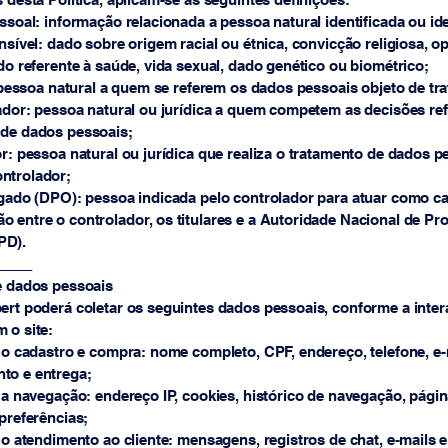
oal: informação relacionada a pessoa natural identificada ou iden
ível: dado sobre origem racial ou étnica, convicção religiosa, op
ado referente à saúde, vida sexual, dado genético ou biométrico;
pessoa natural a quem se referem os dados pessoais objeto de tr
dor: pessoa natural ou jurídica a quem competem as decisões ref
 de dados pessoais;
: pessoa natural ou jurídica que realiza o tratamento de dados p
ntrolador;
ado (DPO): pessoa indicada pelo controlador para atuar como ca
 entre o controlador, os titulares e a Autoridade Nacional de Pr
PD).
_____
e dados pessoais
ert poderá coletar os seguintes dados pessoais, conforme a inte
 o site:
o cadastro e compra: nome completo, CPF, endereço, telefone, e-
to e entrega;
a navegação: endereço IP, cookies, histórico de navegação, pági
 preferências;
 atendimento ao cliente: mensagens, registros de chat, e-mails e