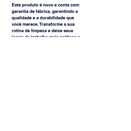
Este produto é novo e conta com 
garantia de fábrica, garantindo a 
qualidade e a durabilidade que 
você merece. Transforme a sua 
rotina de limpeza e deixe seus 
locais de trabalho mais práticos e 
organizados com este excelente 
organizador de pia.
(31) 3568-8968
{[[[[
(31) 9 9877-1602
lojadaibert@lojadaibert.com.br
Avenida Professor Mário Werneck,
2011 - Bairro Buritis, Cep
30575-180
Belo Horizonte - Minas Gerais, Brazil