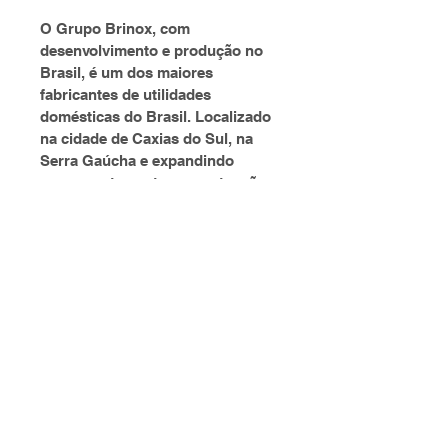
O Grupo Brinox, com 
desenvolvimento e produção no 
Brasil, é um dos maiores 
fabricantes de utilidades 
domésticas do Brasil. Localizado 
na cidade de Caxias do Sul, na 
Serra Gaúcha e expandindo 
permanentemente a sua atuação 
no mercado externo, o Grupo 
Brinox possui canais de 
exportação nos cinco continentes 
e atua ativamente em mais de 
vinte países. Através de suas 
marcas, Brinox, Coza e Haus 
Concept, oferece um mix de mais 
de 6 mil itens, e segue com seus 
planos de expansão como um 
grande participante no mercado 
de utilidades domésticas.