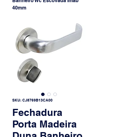
Banheiro Wc Escovada Imab
40mm
SKU: CJ8769B13CA00
Fechadura
Porta Madeira
Duna Banheiro