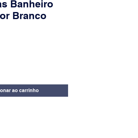
as Banheiro
Cor Branco
eço
ionar ao carrinho