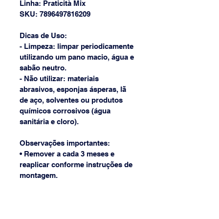
Linha: Praticità Mix
SKU: 7896497816209
Dicas de Uso:
- Limpeza: limpar periodicamente 
utilizando um pano macio, água e 
sabão neutro.
- Não utilizar: materiais 
abrasivos, esponjas ásperas, lã 
de aço, solventes ou produtos 
químicos corrosivos (água 
sanitária e cloro).
Observações importantes:
• Remover a cada 3 meses e 
reaplicar conforme instruções de 
montagem.
• Nunca aplicar a este produto um 
peso superior ao indicado na 
embalagem.
• Não aplicar em superfícies com 