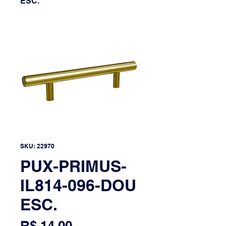
ESC.
SKU: 22970
PUX-PRIMUS-
IL814-096-DOU
ESC.
Preço
R$ 14,00