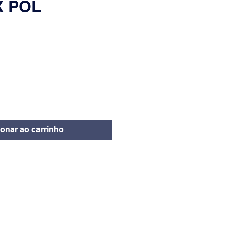
X POL
eço
ionar ao carrinho