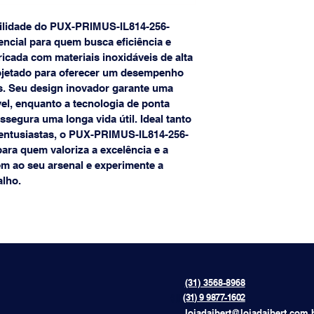
bilidade do PUX-PRIMUS-IL814-256-
cial para quem busca eficiência e 
icada com materiais inoxidáveis de alta 
projetado para oferecer um desempenho 
s. Seu design inovador garante uma 
vel, enquanto a tecnologia de ponta 
egura uma longa vida útil. Ideal tanto 
 entusiastas, o PUX-PRIMUS-IL814-256-
ara quem valoriza a excelência e a 
tem ao seu arsenal e experimente a 
alho.
(31) 3568-8968
{[[[[
(31) 9 9877-1602
lojadaibert@lojadaibert.com.