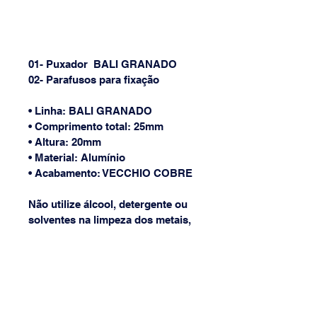
01- Puxador  BALI GRANADO
02- Parafusos para fixação
• Linha: BALI GRANADO
• Comprimento total: 25mm
• Altura: 20mm
• Material: Alumínio
• Acabamento: VECCHIO COBRE
Não utilize álcool, detergente ou 
solventes na limpeza dos metais, 
pois eles retiram a camada de 
verniz aplicada nos produtos;
Atenção: Imagem meramente 
ilustrativa, podendo conter 
alguma diferença em sua 
tonalidade.