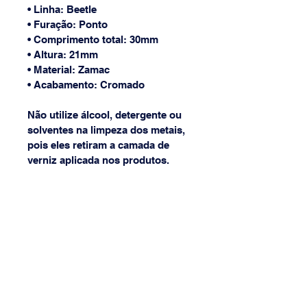
• Linha: Beetle
• Furação: Ponto
• Comprimento total: 30mm
• Altura: 21mm
• Material: Zamac
• Acabamento: Cromado
Não utilize álcool, detergente ou 
solventes na limpeza dos metais, 
pois eles retiram a camada de 
verniz aplicada nos produtos.
Atenção: Imagem meramente 
ilustrativa, podendo conter 
alguma diferença em sua 
tonalidade.