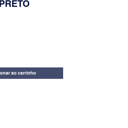
-PRETO
eço
ionar ao carrinho