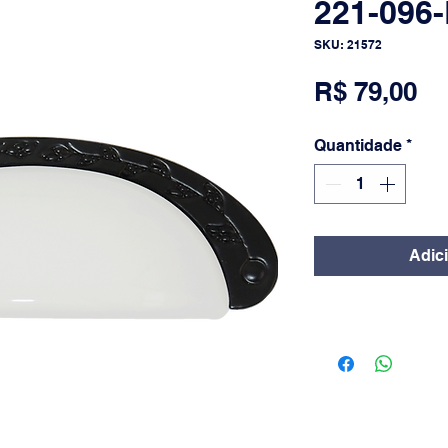
221-096
SKU: 21572
Pr
R$ 79,00
Quantidade
*
Adic