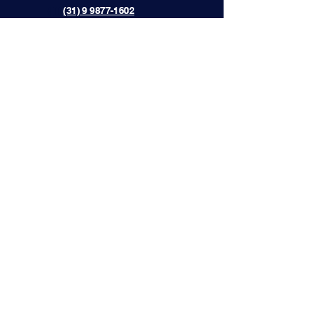
{[[[[
(31) 9 9877-1602
lojadaibert@lojadaibert.com.br
Avenida Professor Mário Werneck,
2011 - Bairro Buritis, Cep
30575-180
Belo Horizonte - Minas Gerais, Brazil
Entre em Contato
Email
*
Sim, inscreva-me para receber 
novidades
*
Enviar
Política de Privacidade