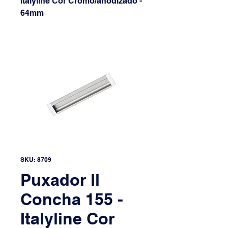
Italyline Cor Cromo/anodizado -
64mm
SKU: 8709
Puxador Il
Concha 155 -
Italyline Cor