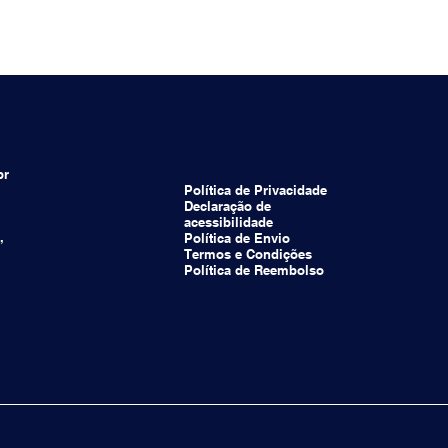
br
Política de Privacidade
Declaração de
acessibilidade
,
Política de Envio
Termos e Condições
Política de Reembolso