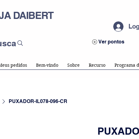
JA DAIBERT
Log
usca
Ver pontos
Meus pedidos
Bem-vindo
Sobre
Recurso
Programa d
PUXADOR-IL078-096-CR
PUXADOR