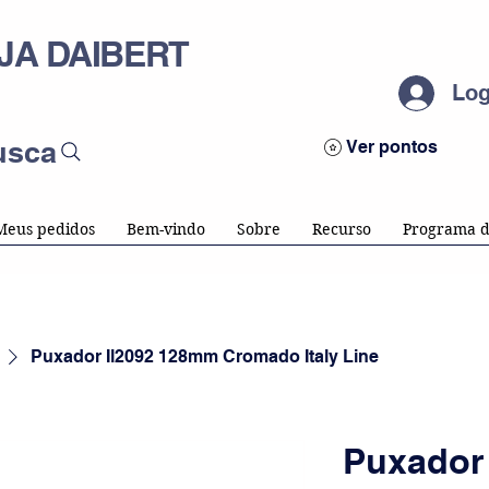
JA DAIBERT
Log
usca
Ver pontos
Meus pedidos
Bem-vindo
Sobre
Recurso
Programa d
Puxador Il2092 128mm Cromado Italy Line
Puxador