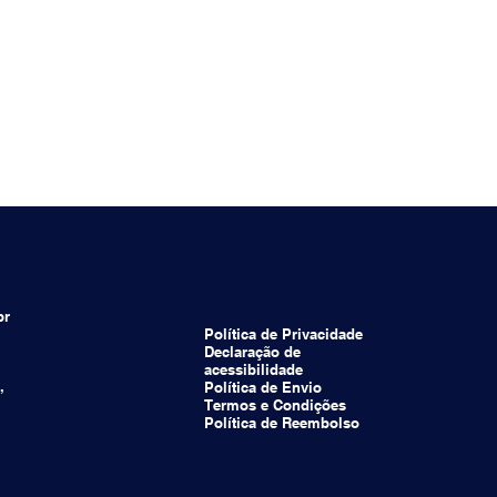
br
Política de Privacidade
Declaração de
acessibilidade
,
Política de Envio
Termos e Condições
Política de Reembolso