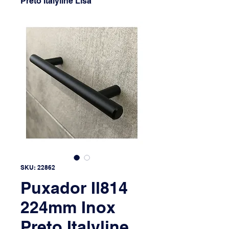
Preto Italyline Lisa
SKU: 22862
Puxador Il814
224mm Inox
Preto Italyline