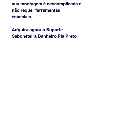
sua montagem é descomplicada e 
não requer ferramentas 
especiais. 
Adquira agora o Suporte 
Saboneteira Banheiro Pia Preto 
Fosco Future e transforme seu 
banheiro em um ambiente 
moderno e organizado.
(31) 3568-8968
{[[[[
(31) 9 9877-1602
lojadaibert@lojadaibert.com.br
Avenida Professor Mário Werneck,
2011 - Bairro Buritis, Cep
30575-180