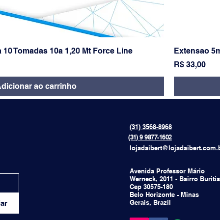
a 10 Tomadas 10a 1,20 Mt Force Line
Extensao 5m
Preço
R$ 33,00
dicionar ao carrinho
(31) 3568-8968
{[[[[
(31) 9 9877-1602
lojadaibert@lojadaibert.com.
Avenida Professor Mário
Werneck, 2011 - Bairro Buritis
Cep 30575-180
Belo Horizonte - Minas
Gerais, Brazil
ar