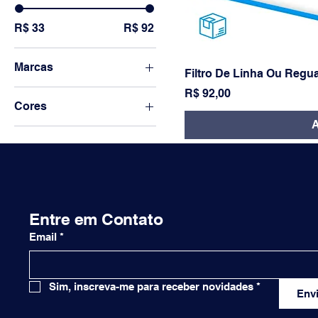
R$ 33
R$ 92
Marcas
Filtro De Linha Ou Regu
Forceline
Preço
R$ 92,00
Cores
A
Preto
Entre em Contato
Email
*
Sim, inscreva-me para receber novidades
*
Envi