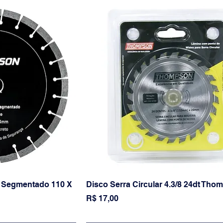
 Segmentado 110 X
Disco Serra Circular 4.3/8 24dt Th
Preço
R$ 17,00