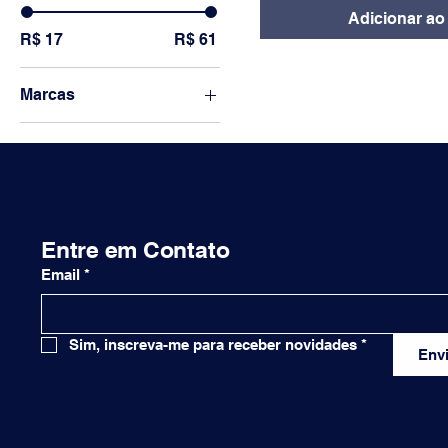
Adicionar ao
R$ 17
R$ 61
Marcas
Thompson
Entre em Contato
Email
*
Sim, inscreva-me para receber novidades
*
Envi