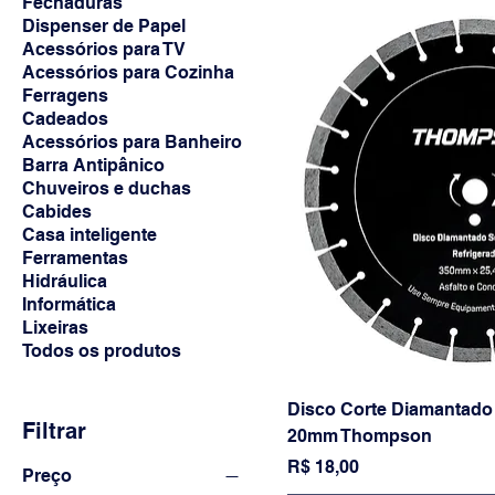
Fechaduras
Dispenser de Papel
Acessórios para TV
Acessórios para Cozinha
Ferragens
Cadeados
Acessórios para Banheiro
Barra Antipânico
Chuveiros e duchas
Cabides
Casa inteligente
Ferramentas
Hidráulica
Informática
Lixeiras
Todos os produtos
Disco Corte Diamantado
Filtrar
20mm Thompson
Preço
R$ 18,00
Preço