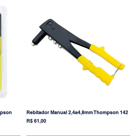
ompson
Rebitador Manual 2,4a4,8mm Thompson 142
Preço
R$ 61,00